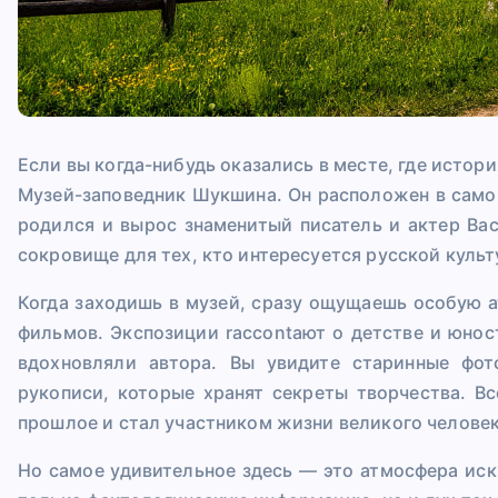
Если вы когда-нибудь оказались в месте, где истор
Музей-заповедник Шукшина. Он расположен в само
родился и вырос знаменитый писатель и актер В
сокровище для тех, кто интересуется русской куль
Когда заходишь в музей, сразу ощущаешь особую а
фильмов. Экспозиции raccontают о детстве и юнос
вдохновляли автора. Вы увидите старинные фот
рукописи, которые хранят секреты творчества. В
прошлое и стал участником жизни великого человек
Но самое удивительное здесь — это атмосфера иск