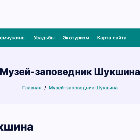
жемчужины
Усадьбы
Экотуризм
Карта сайта
Музей-заповедник Шукшин
Главная
Музей-заповедник Шукшина
кшина