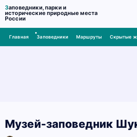
П
Заповедники, парки и
е
исторические природные места
России
р
е
й
Главная
Заповедники
Маршруты
Скрытые 
т
и
к
с
о
д
е
р
ж
а
н
Музей-заповедник Шу
и
ю