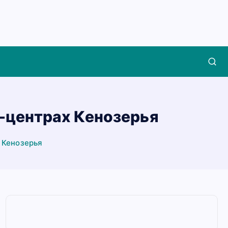
т-центрах Кенозерья
 Кенозерья