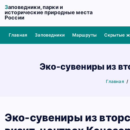
П
Заповедники, парки и
е
исторические природные места
России
р
е
й
Главная
Заповедники
Маршруты
Скрытые 
т
и
к
с
Эко-сувениры из вт
о
д
Главная
е
р
ж
а
н
Эко-сувениры из вторс
и
ю