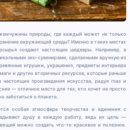
е жемчужины природы, где каждый может не только
охранение окружающей среды? Именно в таких местах
орсырья создают настоящие шедевры. Например, в
никальными эко-сувенирами, сделанными вручную из
еревянные игрушки, украшения, предметы интерьера
умаги и других вторичных ресурсов, которые раньше
 настоящие произведения искусства, радуя глаз и
кие — отличное место для тех, кто хочет не просто
но заботиться о планете.
ется особая атмосфера творчества и единения с
ладывают душу в каждую работу, ведь их цель —
 вещей можно создать что-то красивое и полезное.