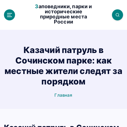
П
Заповедники, парки и
е
исторические
природные места
р
России
е
й
т
и
Казачий патруль в
к
Сочинском парке: как
с
о
местные жители следят за
д
порядком
е
р
Главная
ж
а
н
и
ю