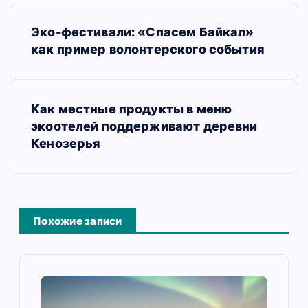
Н
Эко-фестивали: «Спасем Байкал»
а
как пример волонтерского события
в
и
Как местные продукты в меню
г
экоотелей поддерживают деревни
а
Кенозерья
ц
и
я
Похожие записи
п
о
з