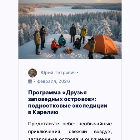
а
п
и
с
я
м
Юрий Петрович
7 февраля, 2026
Программа «Друзья
заповедных островов»:
подростковые экспедиции
в Карелию
Представьте себе: необычайные
приключения, свежий воздух,
загадочные острова и ощущение,