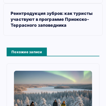
и
г
Реинтродукция зубров: как туристы
а
участвуют в программе Приокско-
Террасного заповедника
ц
и
я
Похожие записи
п
о
з
а
п
и