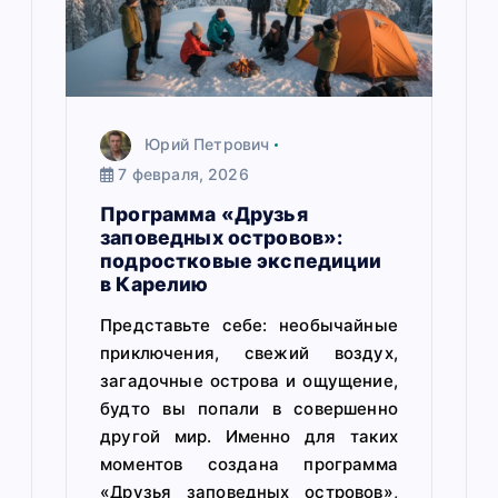
с
я
м
Юрий Петрович
7 февраля, 2026
Программа «Друзья
заповедных островов»:
подростковые экспедиции
в Карелию
Представьте себе: необычайные
приключения, свежий воздух,
загадочные острова и ощущение,
будто вы попали в совершенно
другой мир. Именно для таких
моментов создана программа
«Друзья заповедных островов»,