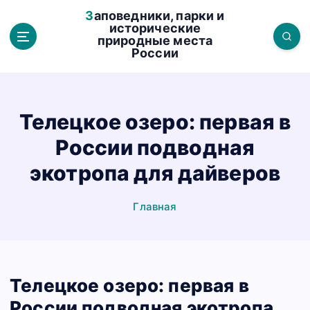
П
Заповедники, парки и
е
исторические
природные места
р
России
е
й
т
и
Телецкое озеро: первая в
к
России подводная
с
о
экотропа для дайверов
д
е
Главная
р
ж
а
н
Телецкое озеро: первая в
и
ю
России подводная экотропа