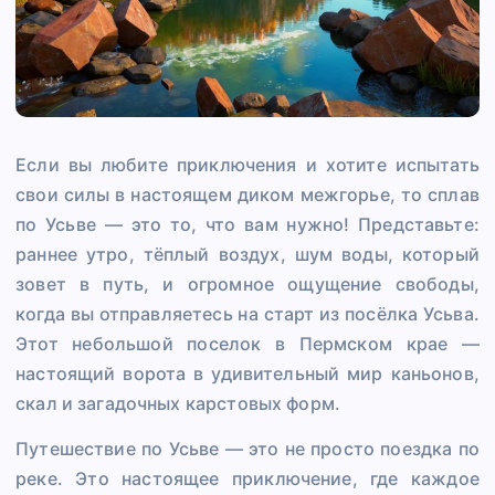
Если вы любите приключения и хотите испытать
свои силы в настоящем диком межгорье, то сплав
по Усьве — это то, что вам нужно! Представьте:
раннее утро, тёплый воздух, шум воды, который
зовет в путь, и огромное ощущение свободы,
когда вы отправляетесь на старт из посёлка Усьва.
Этот небольшой поселок в Пермском крае —
настоящий ворота в удивительный мир каньонов,
скал и загадочных карстовых форм.
Путешествие по Усьве — это не просто поездка по
реке. Это настоящее приключение, где каждое