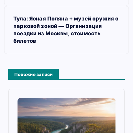
г
а
Тула: Ясная Поляна + музей оружия с
парковой зоной — Организация
ц
поездки из Москвы, стоимость
и
билетов
я
п
о
Похожие записи
з
а
п
и
с