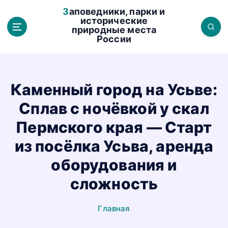
П
Заповедники, парки и
е
исторические
природные места
р
России
е
й
т
и
Каменный город на Усьве:
к
Сплав с ночёвкой у скал
с
о
Пермского края — Старт
д
из посёлка Усьва, аренда
е
р
оборудования и
ж
сложность
а
н
Главная
и
ю