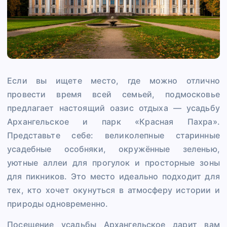
Если вы ищете место, где можно отлично
провести время всей семьей, подмосковье
предлагает настоящий оазис отдыха — усадьбу
Архангельское и парк «Красная Пахра».
Представьте себе: великолепные старинные
усадебные особняки, окружённые зеленью,
уютные аллеи для прогулок и просторные зоны
для пикников. Это место идеально подходит для
тех, кто хочет окунуться в атмосферу истории и
природы одновременно.
Посещение усадьбы Архангельское дарит вам