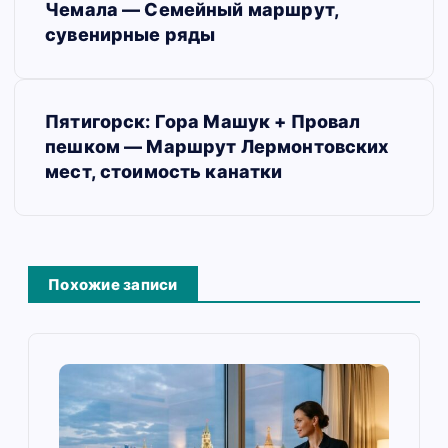
в
Чемала — Семейный маршрут,
сувенирные ряды
и
г
а
Пятигорск: Гора Машук + Провал
пешком — Маршрут Лермонтовских
ц
мест, стоимость канатки
и
я
п
Похожие записи
о
з
а
п