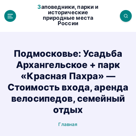
П
Заповедники, парки и
е
исторические
природные места
р
России
е
й
т
и
Подмосковье: Усадьба
к
Архангельское + парк
с
о
«Красная Пахра» —
д
Стоимость входа, аренда
е
р
велосипедов, семейный
ж
отдых
а
н
Главная
и
ю