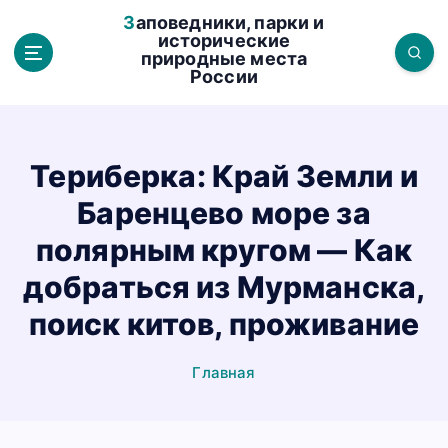
П
Заповедники, парки и
е
исторические
природные места
р
России
е
й
т
и
Териберка: Край Земли и
к
Баренцево море за
с
о
полярным кругом — Как
д
добраться из Мурманска,
е
р
поиск китов, проживание
ж
а
Главная
н
и
ю