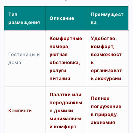
Тип
Преимущест
Описание
размещения
ва
Комфортные
Удобство,
номера,
комфорт,
Гостиницы и
уютная
возможност
дома
обстановка,
ь
услуги
организоват
питания
ь экскурсии
Палатки или
Полное
передвижны
погружение
Кемпинги
е домики,
в природу,
минимальны
экономия
й комфорт