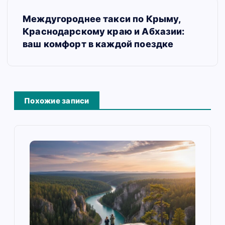
и
Междугороднее такси по Крыму,
г
Краснодарскому краю и Абхазии:
а
ваш комфорт в каждой поездке
ц
и
я
Похожие записи
п
о
з
а
п
и