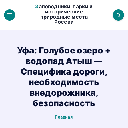
П
Заповедники, парки и
е
исторические
природные места
р
России
е
й
т
и
Уфа: Голубое озеро +
к
водопад Атыш —
с
о
Специфика дороги,
д
необходимость
е
р
внедорожника,
ж
безопасность
а
н
Главная
и
ю