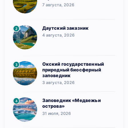
и
7 августа, 2026
я
з
Даутский заказник
2
а
4 августа, 2026
п
и
Окский государственный
с
3
природный биосферный
е
заповедник
3 августа, 2026
й
Заповедник «Медвежьи
4
острова»
31 июля, 2026