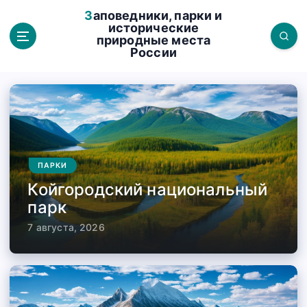
П
Заповедники, парки и
е
исторические
природные места
р
России
е
й
т
и
к
с
о
ПАРКИ
д
Койгородский национальный
е
парк
р
7 августа, 2026
ж
а
н
и
ю