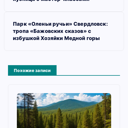
в
и
Парк «Оленьи ручьи» Свердловск:
г
тропа «Бажовских сказов» с
а
избушкой Хозяйки Медной горы
ц
и
я
Похожие записи
п
о
з
а
п