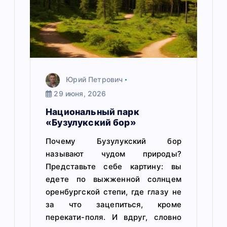
и
с
я
м
Юрий Петрович
29 июня, 2026
Национальный парк
«Бузулукский бор»
Почему Бузулукский бор
называют чудом природы?
Представьте себе картину: вы
едете по выжженной солнцем
оренбургской степи, где глазу не
за что зацепиться, кроме
перекати-поля. И вдруг, словно