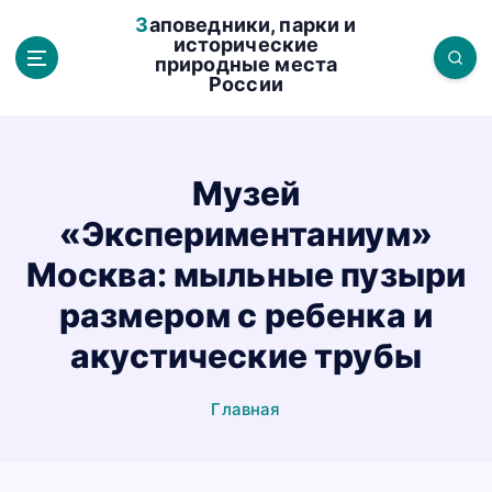
П
Заповедники, парки и
е
исторические
природные места
р
России
е
й
т
и
Музей
к
«Экспериментаниум»
с
о
Москва: мыльные пузыри
д
размером с ребенка и
е
р
акустические трубы
ж
а
Главная
н
и
ю