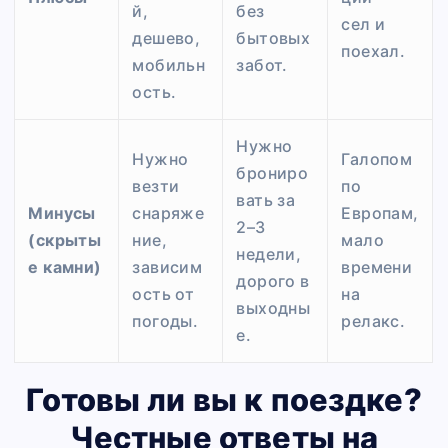
й,
без
сел и
дешево,
бытовых
поехал.
мобильн
забот.
ость.
Нужно
Нужно
Галопом
брониро
везти
по
вать за
Минусы
снаряже
Европам,
2–3
(скрыты
ние,
мало
недели,
е камни)
зависим
времени
дорого в
ость от
на
выходны
погоды.
релакс.
е.
Готовы ли вы к поездке?
Честные ответы на