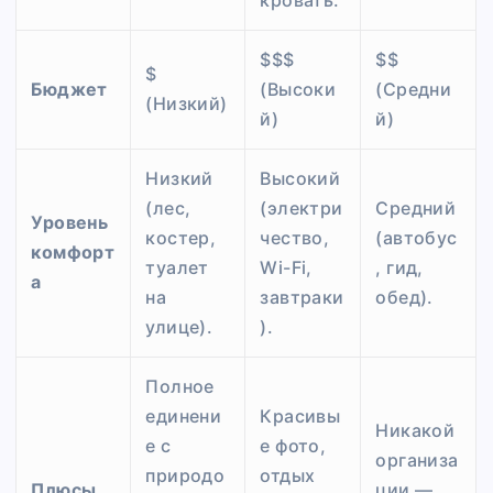
$$$
$$
$
Бюджет
(Высоки
(Средни
(Низкий)
й)
й)
Низкий
Высокий
(лес,
(электри
Средний
Уровень
костер,
чество,
(автобус
комфорт
туалет
Wi-Fi,
, гид,
а
на
завтраки
обед).
улице).
).
Полное
единени
Красивы
Никакой
е с
е фото,
организа
природо
отдых
Плюсы
ции —