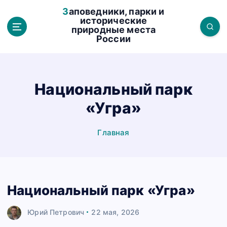
П
Заповедники, парки и
е
исторические
природные места
р
России
е
й
т
и
Национальный парк
к
«Угра»
с
о
д
Главная
е
р
ж
а
Национальный парк «Угра»
н
и
Юрий Петрович
22 мая, 2026
ю