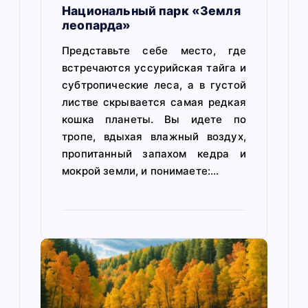
п
Национальный парк «Земля
леопарда»
о
Представьте себе место, где
з
встречаются уссурийская тайга и
а
субтропические леса, а в густой
листве скрывается самая редкая
п
кошка планеты. Вы идете по
и
тропе, вдыхая влажный воздух,
пропитанный запахом кедра и
с
мокрой земли, и понимаете:…
я
м