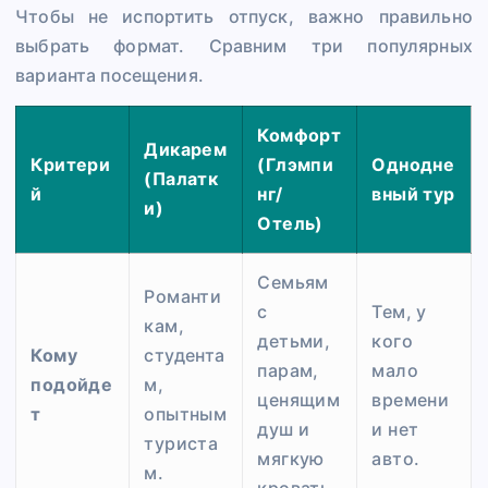
Чтобы не испортить отпуск, важно правильно
выбрать формат. Сравним три популярных
варианта посещения.
Комфорт
Дикарем
Критери
(Глэмпи
Однодне
(Палатк
й
нг/
вный тур
и)
Отель)
Семьям
Романти
с
Тем, у
кам,
детьми,
кого
Кому
студента
парам,
мало
подойде
м,
ценящим
времени
т
опытным
душ и
и нет
туриста
мягкую
авто.
м.
кровать.