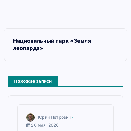
Н
Национальный парк «Земля
а
леопарда»
в
и
г
Похожие записи
а
ц
и
Юрий Петрович
я
20 мая, 2026