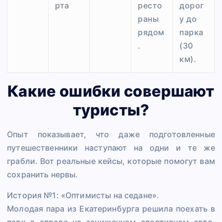
рта
ресто
дорог
раны
у до
рядом
парка
.
(30
км).
Какие ошибки совершают
туристы?
Опыт показывает, что даже подготовленные
путешественники наступают на одни и те же
грабли. Вот реальные кейсы, которые помогут вам
сохранить нервы.
История №1: «Оптимисты на седане».
Молодая пара из Екатеринбурга решила поехать в
парк в апреле на заниженном спортивном авто.