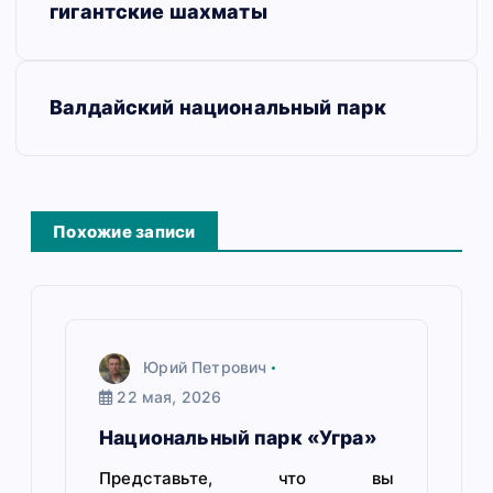
в
гигантские шахматы
и
г
Валдайский национальный парк
а
ц
и
Похожие записи
я
п
о
Юрий Петрович
з
22 мая, 2026
а
Национальный парк «Угра»
п
Представьте, что вы