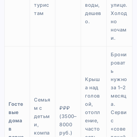
турис
воды,
улице.
там
дешев
Холод
о.
но
ночам
и.
Брони
роват
ь
Крыш
нужно
а над
за 1–2
голов
месяц
Семья
Госте
ой,
а.
м с
₽₽₽
вые
отопл
Серви
детьм
(3500–
дома
ение,
с
и,
8000
в
часто
«сове
компа
руб.)