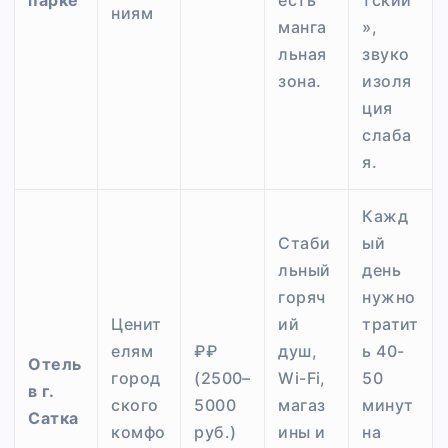
парке
есть
тский
ниям
манга
»,
льная
звуко
зона.
изоля
ция
слаба
я.
Кажд
Стаби
ый
льный
день
горяч
нужно
Ценит
ий
тратит
елям
₽₽
душ,
ь 40-
Отель
город
(2500–
Wi-Fi,
50
в г.
ского
5000
магаз
минут
Сатка
комфо
руб.)
ины и
на