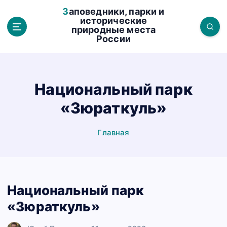
П
Заповедники, парки и
е
исторические
природные места
р
России
е
й
т
и
Национальный парк
к
«Зюраткуль»
с
о
д
Главная
е
р
ж
а
Национальный парк
н
«Зюраткуль»
и
ю