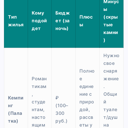
Минус
ы
Кому
Бюдж
Тип
Плюс
(скры
подой
ет (за
жилья
ы
тые
дет
ночь)
камни
)
Нужно
свое
Полно
снаря
Роман
е
жение
тикам
едине
.
,
ние с
Общи
Кемпи
₽
студе
приро
й
нг
(100–
нтам,
дой,
туале
(Пала
300
насто
рассв
т/душ
тка)
руб.)
ящим
еты у
на