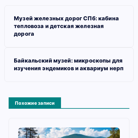
Н
Музей железных дорог СПб: кабина
а
тепловоза и детская железная
в
дорога
и
г
Байкальский музей: микроскопы для
а
изучения эндемиков и аквариум нерп
ц
и
я
Похожие записи
п
о