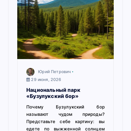
з
а
п
и
с
я
м
Юрий Петрович
29 июня, 2026
Национальный парк
«Бузулукский бор»
Почему Бузулукский бор
называют чудом природы?
Представьте себе картину: вы
едете по выжженной солнцем