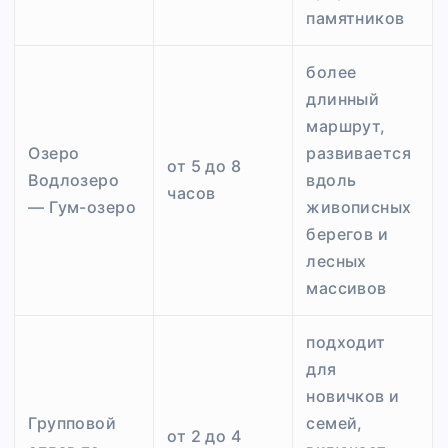
памятников
более
длинный
маршрут,
Озеро
развивается
от 5 до 8
Водлозеро
вдоль
часов
— Гум-озеро
живописных
берегов и
лесных
массивов
подходит
для
новичков и
Групповой
семей,
от 2 до 4