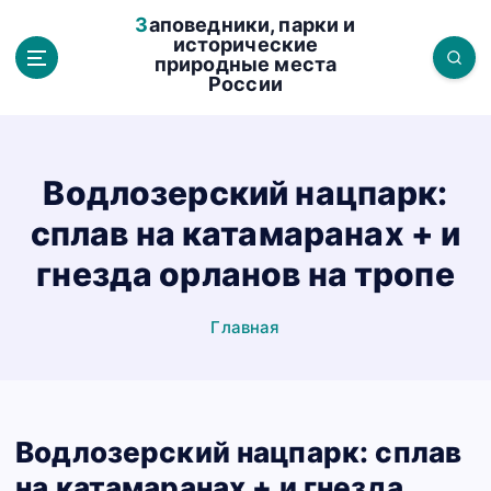
П
Заповедники, парки и
е
исторические
природные места
р
России
е
й
т
и
Водлозерский нацпарк:
к
сплав на катамаранах + и
с
о
гнезда орланов на тропе
д
е
Главная
р
ж
а
н
Водлозерский нацпарк: сплав
и
ю
на катамаранах + и гнезда