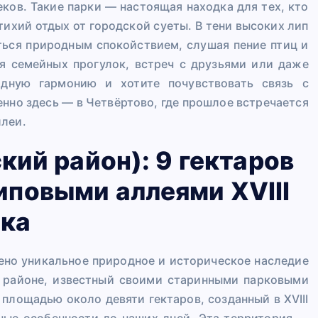
ков. Такие парки — настоящая находка для тех, кто
тихий отдых от городской суеты. В тени высоких лип
ться природным спокойствием, слушая пение птиц и
я семейных прогулок, встреч с друзьями или даже
одную гармонию и хотите почувствовать связь с
енно здесь — в Четвёртово, где прошлое встречается
ллеи.
кий район): 9 гектаров
липовыми аллеями XVIII
ека
но уникальное природное и историческое наследие
 районе, известный своими старинными парковыми
площадью около девяти гектаров, созданный в XVIII
ные особенности до наших дней. Эта территория —