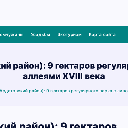
жемчужины
Усадьбы
Экотуризм
Карта сайта
й район): 9 гектаров регул
аллеями XVIII века
Ардатовский район): 9 гектаров регулярного парка с липо
ий район): 9 гектаров