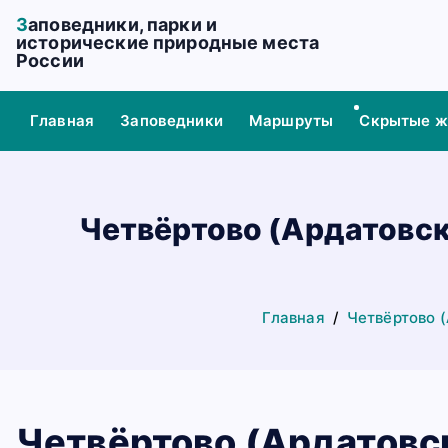
П
Заповедники, парки и
е
исторические природные места
России
р
е
й
Главная
Заповедники
Маршруты
Скрытые 
т
и
к
с
Четвёртово (Ардатовски
о
д
е
р
Главная
Четвёртово (
ж
а
н
и
Четвёртово (Ардатовск
ю