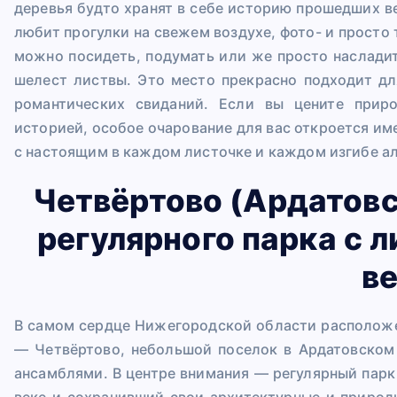
деревья будто хранят в себе историю прошедших ве
любит прогулки на свежем воздухе, фото- и просто 
можно посидеть, подумать или же просто наслади
шелест листвы. Это место прекрасно подходит дл
романтических свиданий. Если вы цените прир
историей, особое очарование для вас откроется им
с настоящим в каждом листочке и каждом изгибе а
Четвёртово (Ардатовс
регулярного парка с 
в
В самом сердце Нижегородской области расположе
— Четвёртово, небольшой поселок в Ардатовском
ансамблями. В центре внимания — регулярный парк 
веке и сохранивший свои архитектурные и природ