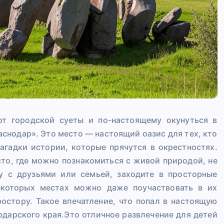
 от городской суеты и по-настоящему окунуться в
раснодар». Это место — настоящий оазис для тех, кто
загадки истории, которые прячутся в окрестностях.
сто, где можно познакомиться с живой природой, не
ку с друзьями или семьей, заходите в просторные
которых местах можно даже поучаствовать в их
остору. Такое впечатление, что попал в настоящую
одарского края.Это отличное развлечение для детей