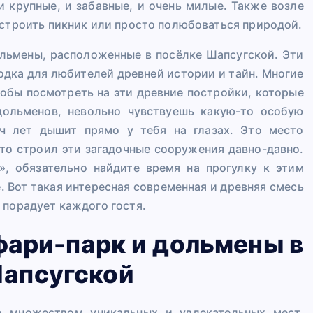
и крупные, и забавные, и очень милые. Также возле
устроить пикник или просто полюбоваться природой.
ольмены, расположенные в посёлке Шапсугской. Эти
дка для любителей древней истории и тайн. Многие
тобы посмотреть на эти древние постройки, которые
дольменов, невольно чувствуешь какую-то особую
яч лет дышит прямо у тебя на глазах. Это место
кто строил эти загадочные сооружения давно-давно.
», обязательно найдите время на прогулку к этим
. Вот такая интересная современная и древняя смесь
 порадует каждого гостя.
фари-парк и дольмены в
Шапсугской
о множеством уникальных и увлекательных мест,