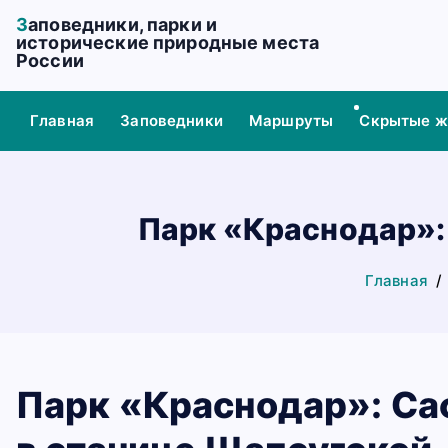
П
Заповедники, парки и
е
исторические природные места
России
р
е
й
Главная
Заповедники
Маршруты
Скрытые 
т
и
к
с
Парк «Краснодар»:
о
д
Главная
е
р
ж
а
н
Парк «Краснодар»: Са
и
ю