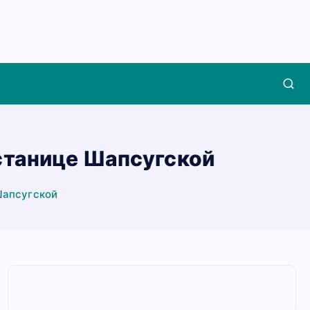
станице Шапсугской
Шапсугской