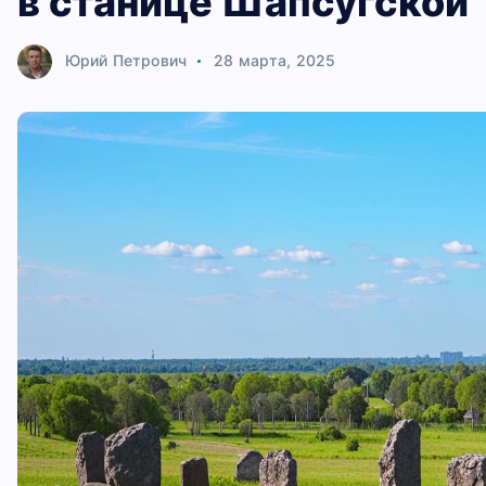
в станице Шапсугской
Юрий Петрович
28 марта, 2025