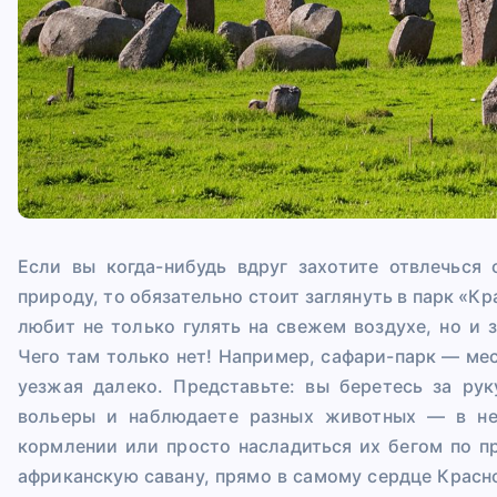
Если вы когда-нибудь вдруг захотите отвлечься
природу, то обязательно стоит заглянуть в парк «К
любит не только гулять на свежем воздухе, но и 
Чего там только нет! Например, сафари-парк — ме
уезжая далеко. Представьте: вы беретесь за ру
вольеры и наблюдаете разных животных — в не
кормлении или просто насладиться их бегом по пр
африканскую савану, прямо в самому сердце Красн