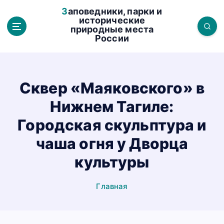
П
Заповедники, парки и
е
исторические
природные места
р
России
е
й
т
и
Сквер «Маяковского» в
к
Нижнем Тагиле:
с
о
Городская скульптура и
д
чаша огня у Дворца
е
р
культуры
ж
а
Главная
н
и
ю