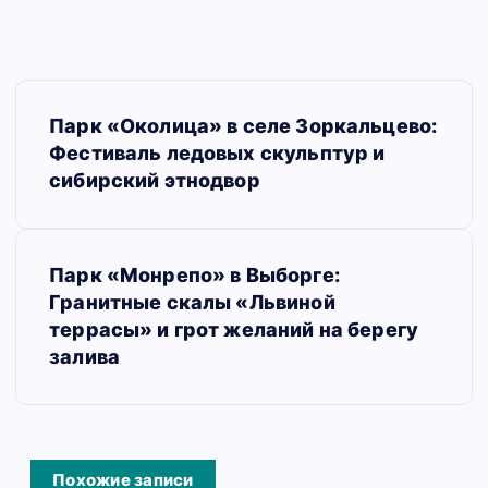
Н
Парк «Околица» в селе Зоркальцево:
а
Фестиваль ледовых скульптур и
в
сибирский этнодвор
и
г
Парк «Монрепо» в Выборге:
а
Гранитные скалы «Львиной
террасы» и грот желаний на берегу
ц
залива
и
я
п
Похожие записи