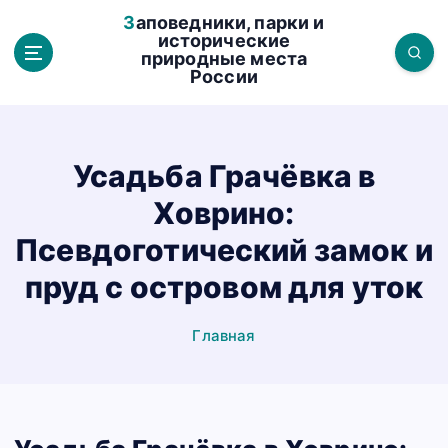
П
Заповедники, парки и
е
исторические
природные места
р
России
е
й
т
и
Усадьба Грачёвка в
к
Ховрино:
с
о
Псевдоготический замок и
д
пруд с островом для уток
е
р
Главная
ж
а
н
и
ю