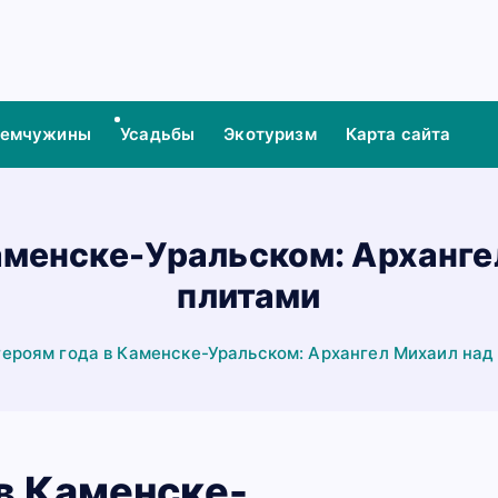
жемчужины
Усадьбы
Экотуризм
Карта сайта
Каменске-Уральском: Арханг
плитами
героям года в Каменске-Уральском: Архангел Михаил на
в Каменске-