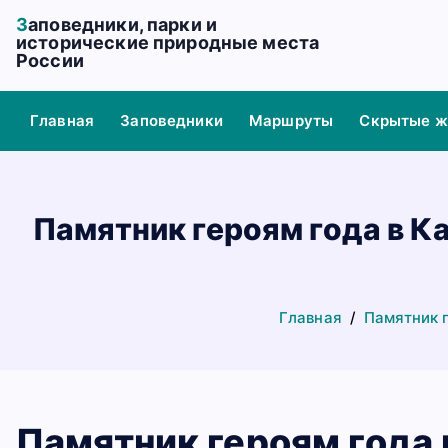
П
Заповедники, парки и
е
исторические природные места
России
р
е
й
Главная
Заповедники
Маршруты
Скрытые 
т
и
к
с
Памятник героям года в 
о
д
е
р
Главная
Памятник 
ж
а
н
и
Памятник героям года 
ю