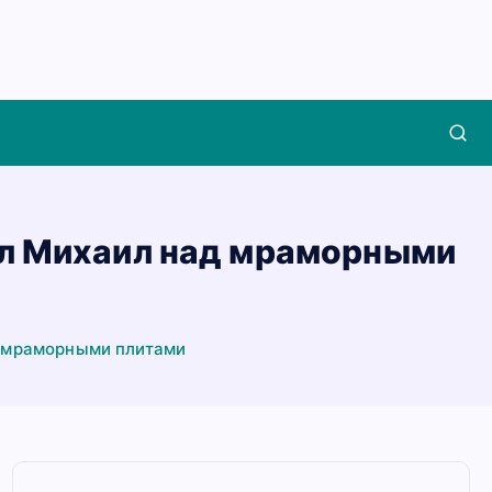
ел Михаил над мраморными
д мраморными плитами