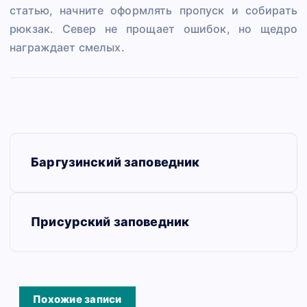
статью, начните оформлять пропуск и собирать
рюкзак. Север не прощает ошибок, но щедро
награждает смелых. ️
Н
Баргузинский заповедник
а
в
и
Присурский заповедник
г
а
ц
Похожие записи