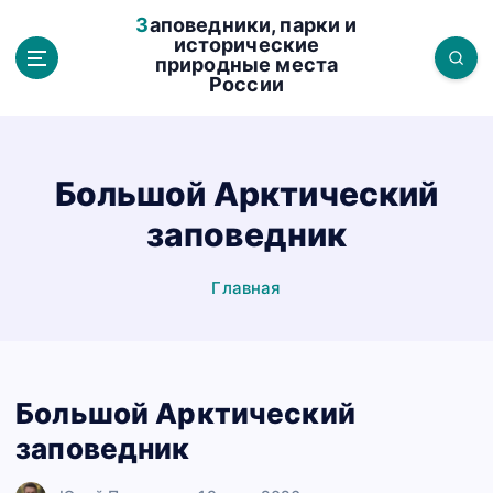
П
Заповедники, парки и
е
исторические
природные места
р
России
е
й
т
и
Большой Арктический
к
заповедник
с
о
д
Главная
е
р
ж
а
Большой Арктический
н
заповедник
и
ю