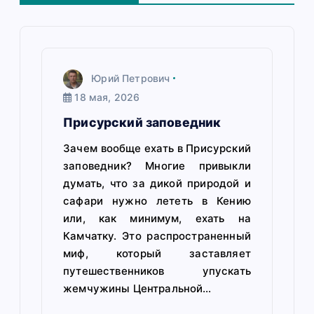
и
я
п
Юрий Петрович
о
18 мая, 2026
з
Присурский заповедник
а
Зачем вообще ехать в Присурский
заповедник? Многие привыкли
п
думать, что за дикой природой и
и
сафари нужно лететь в Кению
или, как минимум, ехать на
с
Камчатку. Это распространенный
миф, который заставляет
я
путешественников упускать
м
жемчужины Центральной…