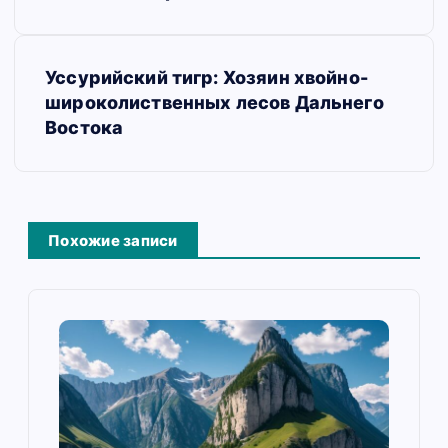
и
г
Уссурийский тигр: Хозяин хвойно-
а
широколиственных лесов Дальнего
Востока
ц
и
я
Похожие записи
п
о
з
а
п
и