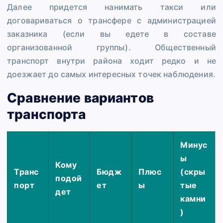
Далее придется нанимать такси или
договариваться о трансфере с администрацией
заказника (если вы едете в составе
организованной группы). Общественный
транспорт внутри района ходит редко и не
доезжает до самых интересных точек наблюдения.
Сравнение вариантов
транспорта
Минус
ы
Кому
Транс
Бюдж
Плюс
(скры
подой
порт
ет
ы
тые
дет
камни
)