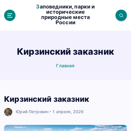
П
Заповедники, парки и
е
исторические
природные места
р
России
е
й
т
и
Кирзинский заказник
к
с
Главная
о
д
е
р
Кирзинский заказник
ж
а
Юрий Петрович
1 апреля, 2026
н
и
ю