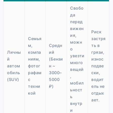
Свобо
да
перед
вижен
Риск
ия,
Семья
застря
можн
м,
Средн
ть в
о
Личны
компа
ий
грязи,
увезти
й
ниям,
(Бензи
износ
много
автом
фотог
н ~
подве
вещей
обиль
рафам
3000–
ски,
,
(SUV)
с
5000
водит
мобил
техни
₽)
ель не
ьност
кой
отдых
ь
ает.
внутр
и