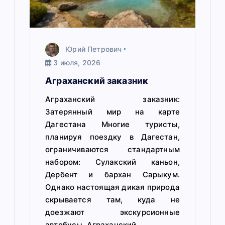
п
и
с
Юрий Петрович
я
3 июля, 2026
м
Аграханский заказник
Аграханский заказник:
Затерянный мир на карте
Дагестана Многие туристы,
планируя поездку в Дагестан,
ограничиваются стандартным
набором: Сулакский каньон,
Дербент и бархан Сарыкум.
Однако настоящая дикая природа
скрывается там, куда не
доезжают экскурсионные
автобусы. Аграханский…