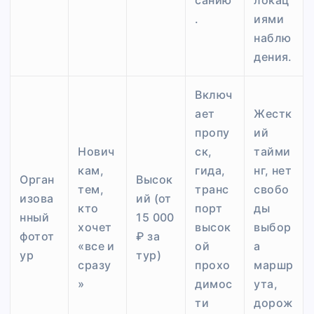
.
иями
наблю
дения.
Включ
ает
Жестк
пропу
ий
Нович
ск,
тайми
кам,
гида,
нг, нет
Орган
Высок
тем,
транс
свобо
изова
ий (от
кто
порт
ды
нный
15 000
хочет
высок
выбор
фотот
₽ за
«все и
ой
а
ур
тур)
сразу
прохо
маршр
»
димос
ута,
ти
дорож