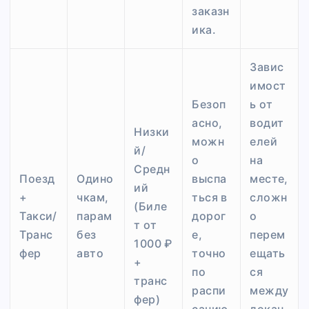
заказн
ика.
Завис
имост
Безоп
ь от
асно,
водит
Низки
можн
елей
й/
о
на
Средн
Поезд
Одино
выспа
месте,
ий
+
чкам,
ться в
сложн
(Биле
Такси/
парам
дорог
о
т от
Транс
без
е,
перем
1000 ₽
фер
авто
точно
ещать
+
по
ся
транс
распи
между
фер)
санию
локац