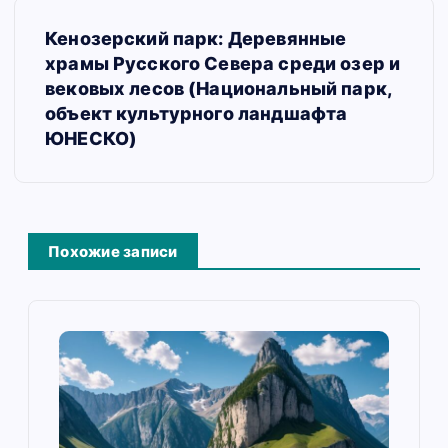
а
Кенозерский парк: Деревянные
ц
храмы Русского Севера среди озер и
и
вековых лесов (Национальный парк,
объект культурного ландшафта
я
ЮНЕСКО)
п
о
з
Похожие записи
а
п
и
с
я