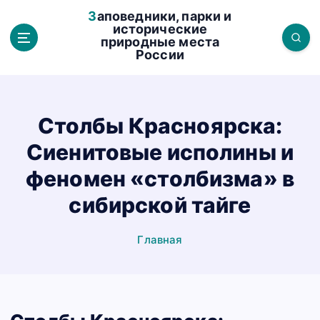
П
Заповедники, парки и
е
исторические
природные места
р
России
е
й
т
и
Столбы Красноярска:
к
Сиенитовые исполины и
с
о
феномен «столбизма» в
д
сибирской тайге
е
р
Главная
ж
а
н
и
ю