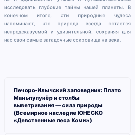
исследовать глубокие тайны нашей планеты. В
конечном итоге, эти природные чудеса
напоминают, что природа всегда остается
непредсказуемой и удивительной, сохраняя для
нас свои самые загадочные сокровища на века.
Н
Печоро-Илычский заповедник: Плато
а
Маньпупунёр и столбы
в
выветривания — сила природы
(Всемирное наследие ЮНЕСКО
и
«Девственные леса Коми»)
г