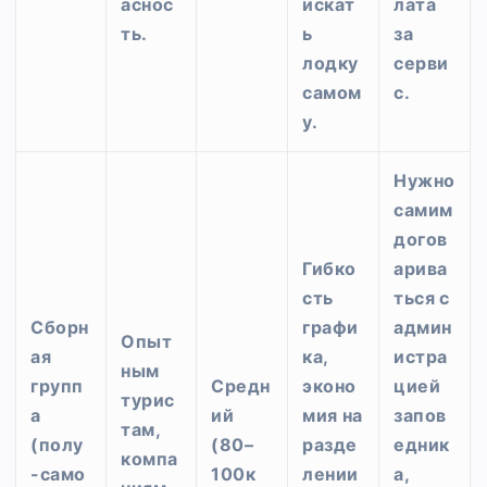
аснос
искат
лата
ть.
ь
за
лодку
серви
самом
с.
у.
Нужно
самим
догов
Гибко
арива
сть
ться с
Сборн
графи
админ
Опыт
ая
ка,
истра
ным
групп
Средн
эконо
цией
турис
а
ий
мия на
запов
там,
(полу
(80–
разде
едник
компа
-само
100к
лении
а,