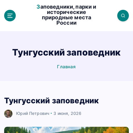
П
Заповедники, парки и
е
исторические
природные места
р
России
е
й
т
и
Тунгусский заповедник
к
с
Главная
о
д
е
р
Тунгусский заповедник
ж
а
Юрий Петрович
3 июня, 2026
н
и
ю