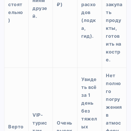
ниям
стоят
₽)
расхо
закупа
друзе
ельно
дов
ть
й.
)
(лодк
проду
а,
кты,
гид).
готов
ить на
костр
е.
Нет
Увиде
полно
ть всё
го
за 1
погру
день
жения
без
VIP-
в
тяжел
турис
Очень
атмос
Верто
ых
там,
высок
феру,