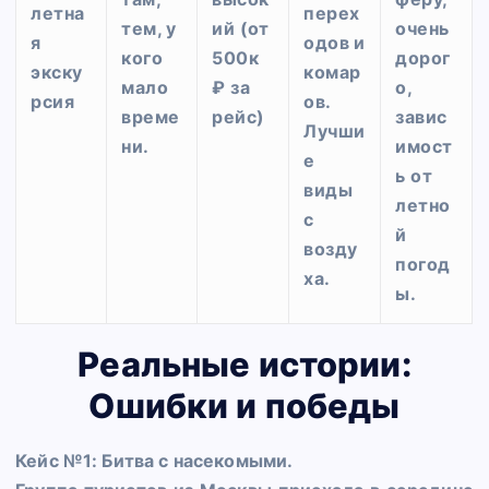
летна
перех
тем, у
ий (от
очень
я
одов и
кого
500к
дорог
экску
комар
мало
₽ за
о,
рсия
ов.
време
рейс)
завис
Лучши
ни.
имост
е
ь от
виды
летно
с
й
возду
погод
ха.
ы.
Реальные истории:
Ошибки и победы
Кейс №1: Битва с насекомыми.