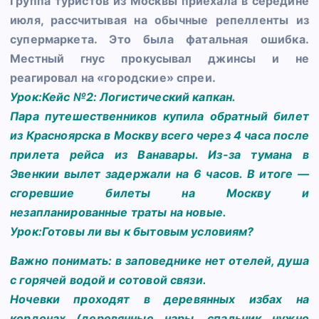
Группа туристов из Москвы приехала в середине
июля, рассчитывая на обычные репелленты из
супермаркета. Это была фатальная ошибка.
Местный гнус прокусывал джинсы и не
реагировал на «городские» спреи.
Урок:Кейс №2: Логистический капкан.
Пара путешественников купила обратный билет
из Красноярска в Москву всего через 4 часа после
прилета рейса из Ванавары. Из-за тумана в
Эвенкии вылет задержали на 6 часов. В итоге —
сгоревшие билеты на Москву и
незапланированные траты на новые.
Урок:Готовы ли вы к бытовым условиям?
Важно понимать: в заповеднике нет отелей, душа
с горячей водой и сотовой связи.
Ночевки проходят в деревянных избах на
кордонах (деревянные нары, спальник нужно