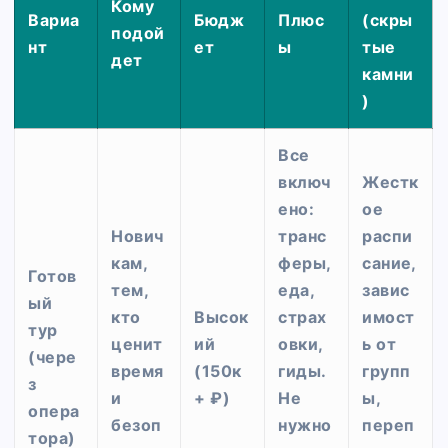
Кому
Вариа
Бюдж
Плюс
(скры
подой
нт
ет
ы
тые
дет
камни
)
Все
включ
Жестк
ено:
ое
Нович
транс
распи
кам,
феры,
сание,
Готов
тем,
еда,
завис
ый
кто
Высок
страх
имост
тур
ценит
ий
овки,
ь от
(чере
время
(150к
гиды.
групп
з
и
+ ₽)
Не
ы,
опера
безоп
нужно
переп
тора)