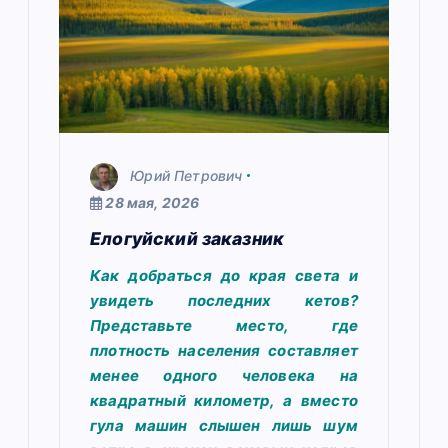
п
о
з
а
п
Юрий Петрович
и
28 мая, 2026
Елогуйский заказник
с
Как добраться до края света и
я
увидеть последних кетов?
м
Представьте место, где
плотность населения составляет
менее одного человека на
квадратный километр, а вместо
гула машин слышен лишь шум