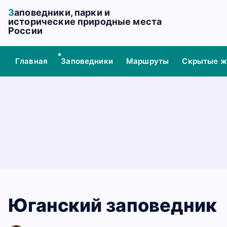
П
Заповедники, парки и
е
исторические природные места
России
р
е
й
Главная
Заповедники
Маршруты
Скрытые 
т
и
к
с
о
д
е
р
ж
а
н
Юганский заповедник
и
ю