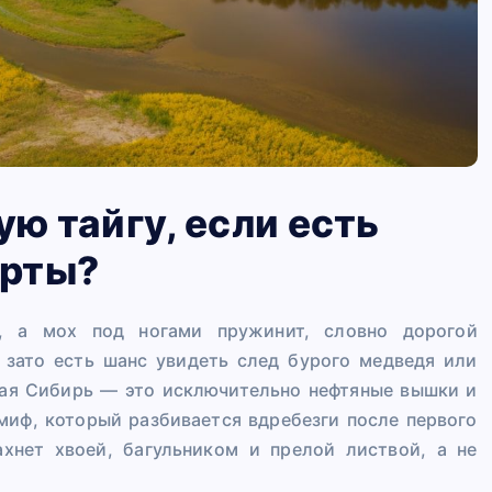
ую тайгу, если есть
орты?
х, а мох под ногами пружинит, словно дорогой
, зато есть шанс увидеть след бурого медведя или
дная Сибирь — это исключительно нефтяные вышки и
миф, который разбивается вдребезги после первого
ахнет хвоей, багульником и прелой листвой, а не