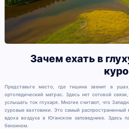
Зачем ехать в глух
кур
Представьте место, где тишина звенит в уша
ортопедический матрас. Здесь нет сотовой связи
услышать ток глухаря. Многие считают, что Запа
суровые вахтовики. Это самый распространенный 
вдоха воздуха в Юганском заповеднике. Здесь п
бензином.