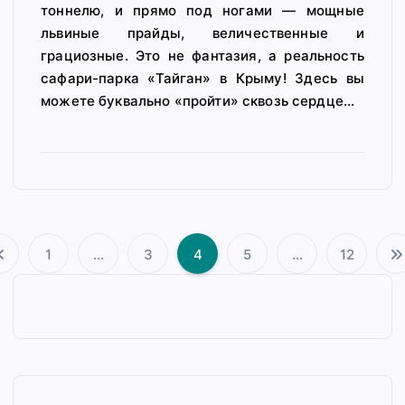
тоннелю, и прямо под ногами — мощные
львиные прайды, величественные и
грациозные. Это не фантазия, а реальность
сафари-парка «Тайган» в Крыму! Здесь вы
можете буквально «пройти» сквозь сердце…
1
…
3
4
5
…
12
П
а
г
и