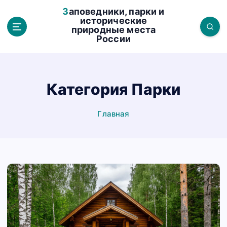
П
Заповедники, парки и
е
исторические
природные места
р
России
е
й
т
и
Категория Парки
к
с
Главная
о
д
е
р
ж
а
н
и
ю