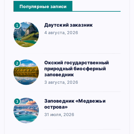
н
Популярные записи
а
ц
Даутский заказник
1
и
4 августа, 2026
я
з
Окский государственный
2
а
природный биосферный
заповедник
п
3 августа, 2026
и
с
Заповедник «Медвежьи
3
острова»
е
31 июля, 2026
й