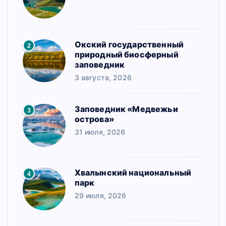
я
з
Окский государственный
2
а
природный биосферный
заповедник
п
3 августа, 2026
и
с
Заповедник «Медвежьи
3
острова»
е
31 июля, 2026
й
Хвалынский национальный
4
парк
29 июля, 2026