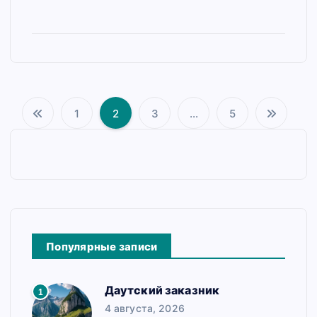
1
2
3
…
5
П
а
г
и
н
Популярные записи
а
ц
Даутский заказник
1
и
4 августа, 2026