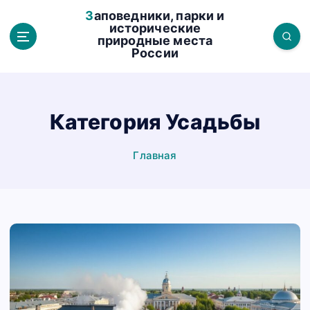
П
Заповедники, парки и
е
исторические
природные места
р
России
е
й
т
и
Категория Усадьбы
к
с
Главная
о
д
е
р
ж
а
н
и
ю